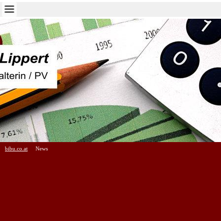
bibu.co.at
News