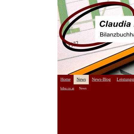
Home
News
News-Blog
Leistungsp
bibu.co.at
News