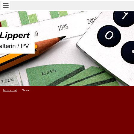
bibu.co.at
News