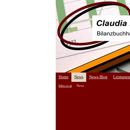
Home
News
News-Blog
Leistungsp
bibu.co.at
News