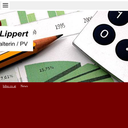
bibu.co.at
News