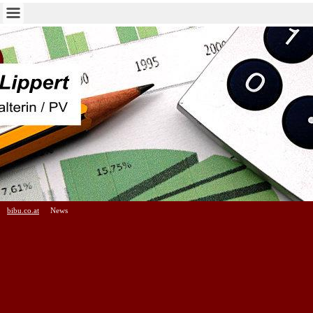
bibu.co.at
News