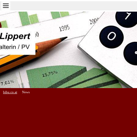
bibu.co.at
News