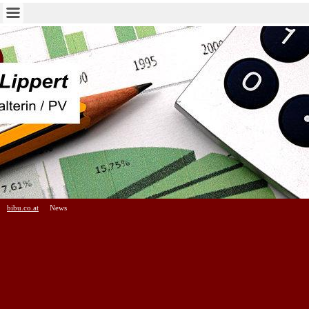
bibu.co.at
News