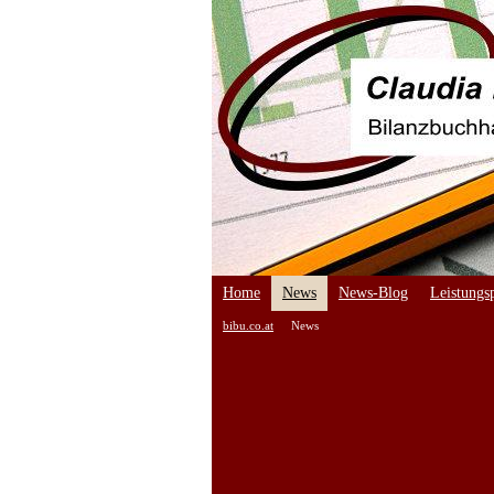
Home
News
News-Blog
Leistungsp
bibu.co.at
News