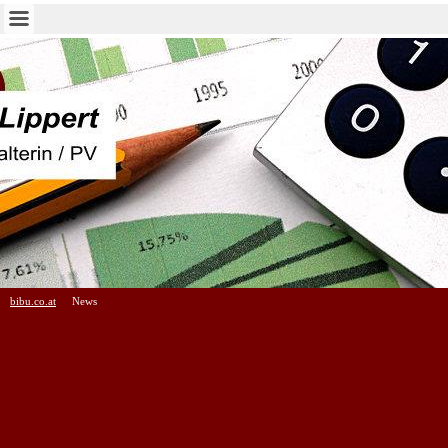
bibu.co.at
News