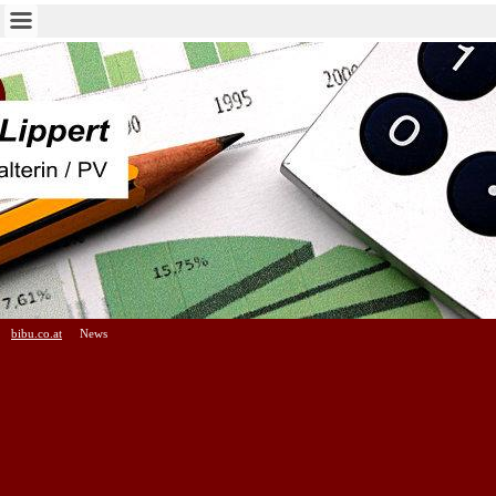
bibu.co.at
News