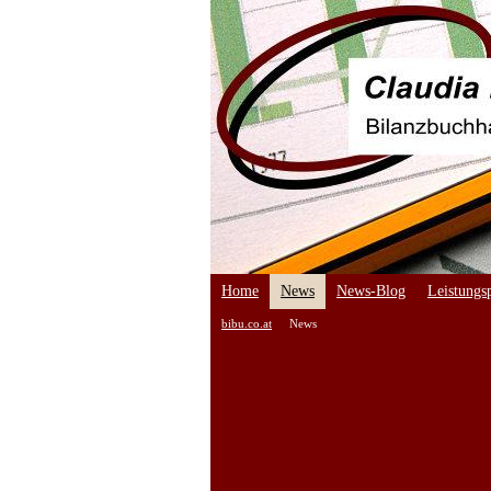
Home
News
News-Blog
Leistungsp
bibu.co.at
News