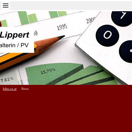
bibu.co.at
News