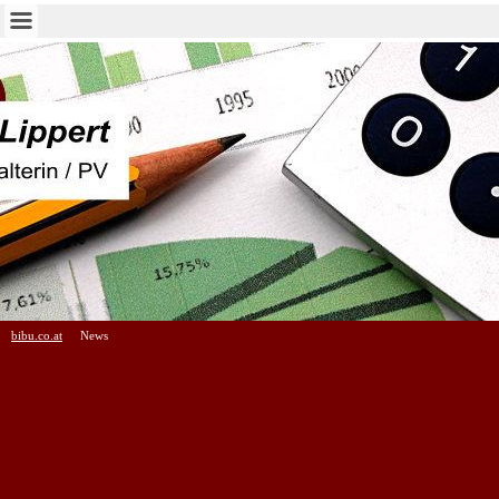
bibu.co.at
News