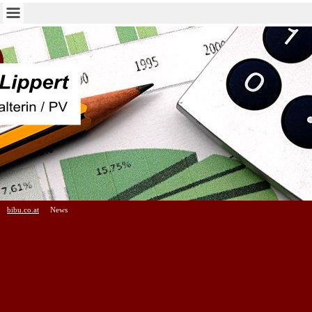
bibu.co.at
News