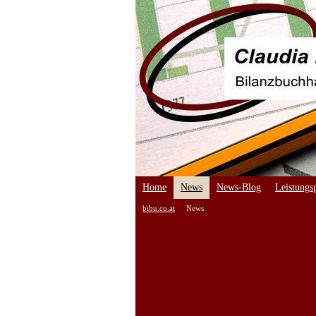
Home
News
News-Blog
Leistungsp
bibu.co.at
News