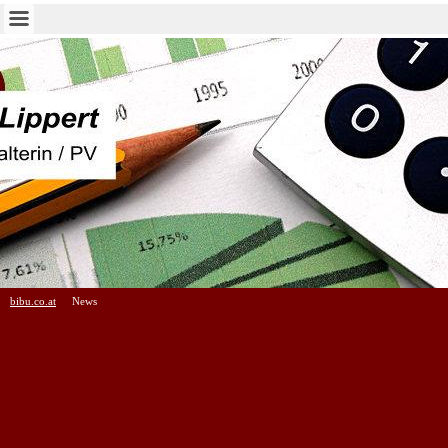
bibu.co.at
News