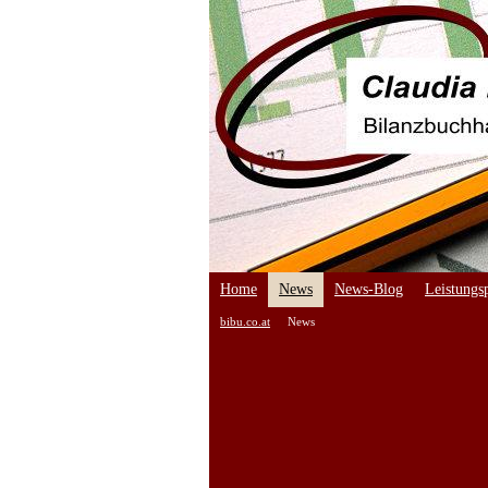
Home
News
News-Blog
Leistungsp
bibu.co.at
News