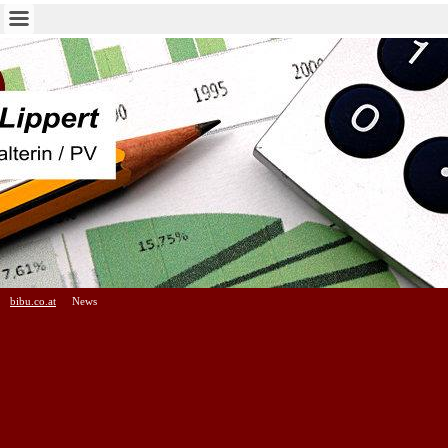
bibu.co.at
News