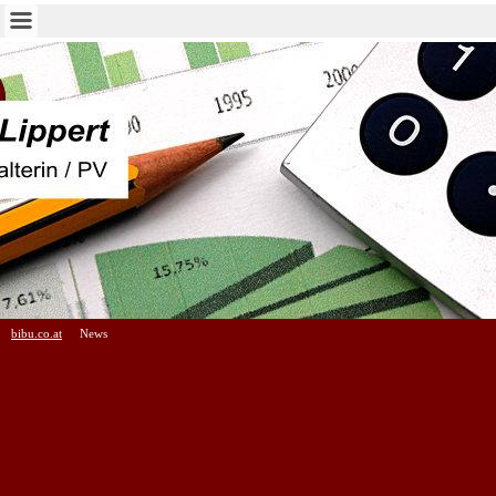
bibu.co.at
News