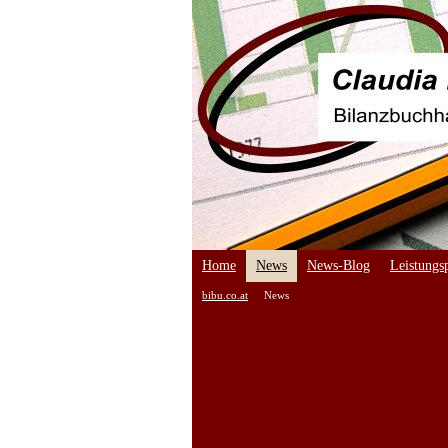
Home
News
News-Blog
Leistungsp
bibu.co.at
News