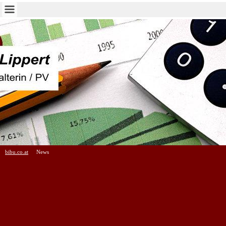
bibu.co.at
News