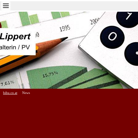
bibu.co.at
News