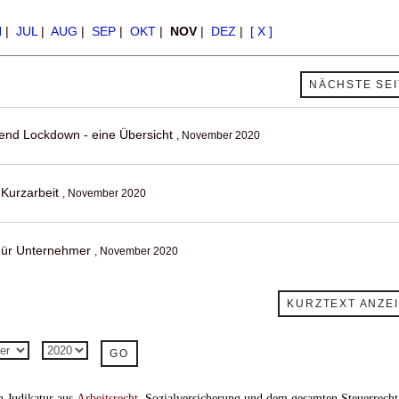
N
|
JUL
|
AUG
|
SEP
|
OKT
|
NOV
|
DEZ
|
[ X ]
NÄCHSTE SEI
end Lockdown - eine Übersicht
, November 2020
-Kurzarbeit
, November 2020
Für Unternehmer
, November 2020
KURZTEXT ANZE
n Judikatur aus
Arbeitsrecht
, Sozialversicherung und dem gesamten Steuerrecht