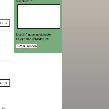
Nachricht
*
TE »
Durch
*
gekennzeichnete
Felder sind erforderlich.
IGEN
. So