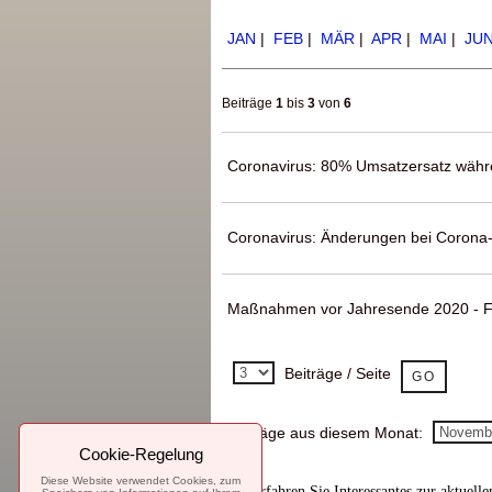
JAN
|
FEB
|
MÄR
|
APR
|
MAI
|
JU
Beiträge
1
bis
3
von
6
Coronavirus: 80% Umsatzersatz währ
Coronavirus: Änderungen bei Corona
Maßnahmen vor Jahresende 2020 - 
Beiträge / Seite
Beiträge aus diesem Monat:
Cookie-Regelung
Diese Website verwendet Cookies, zum
Hier
erfahren Sie Interessantes zur aktuelle