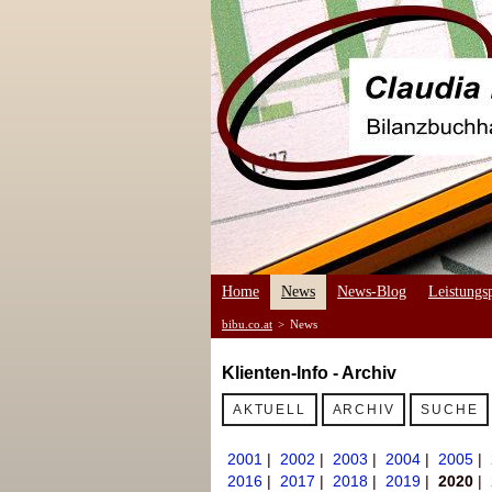
Home
News
News-Blog
Leistungsp
bibu.co.at
>
News
Klienten-Info - Archiv
AKTUELL
ARCHIV
SUCHE
2001
|
2002
|
2003
|
2004
|
2005
|
2016
|
2017
|
2018
|
2019
|
2020
|