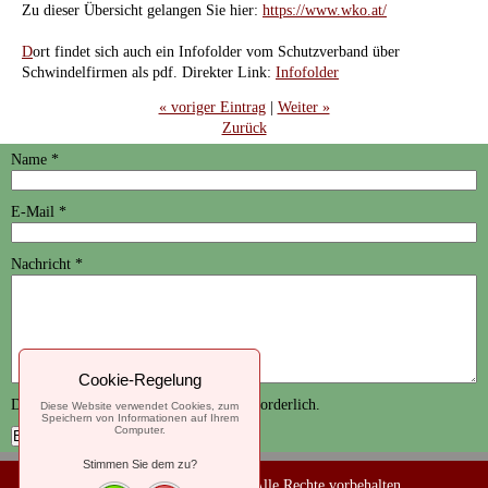
Zu dieser Übersicht gelangen Sie hier:
https://www.wko.at/
D
ort findet sich auch ein Infofolder vom Schutzverband über
Schwindelfirmen als pdf. Direkter Link:
Infofolder
« voriger Eintrag
|
Weiter »
Zurück
Name
*
E-Mail
*
Nachricht
*
Cookie-Regelung
Durch
*
gekennzeichnete Felder sind erforderlich.
Diese Website verwendet Cookies, zum
Speichern von Informationen auf Ihrem
Computer.
Stimmen Sie dem zu?
© 2019
Claudia Lippert
Alle Rechte vorbehalten.